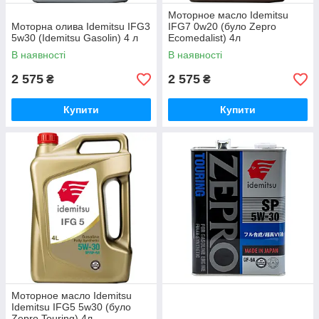
Моторное масло Idemitsu
Моторна олива Idemitsu IFG3
IFG7 0w20 (було Zepro
5w30 (Idemitsu Gasolin) 4 л
Ecomedalist) 4л
В наявності
В наявності
2 575
2 575
₴
₴
Купити
Купити
Моторное масло Idemitsu
Idemitsu IFG5 5w30 (було
Zepro Touring) 4л