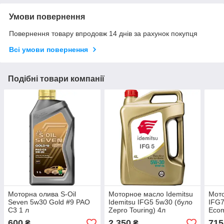
Умови повернення
Повернення товару впродовж 14 днів за рахунок покупця
Всі умови повернення
Подібні товари компанії
Моторна олива S-Oil
Моторное масло Idemitsu
Мото
Seven 5w30 Gold #9 PAO
Idemitsu IFG5 5w30 (було
IFG7
C3 1 л
Zepro Touring) 4л
Ecom
600
2 350
715
₴
₴