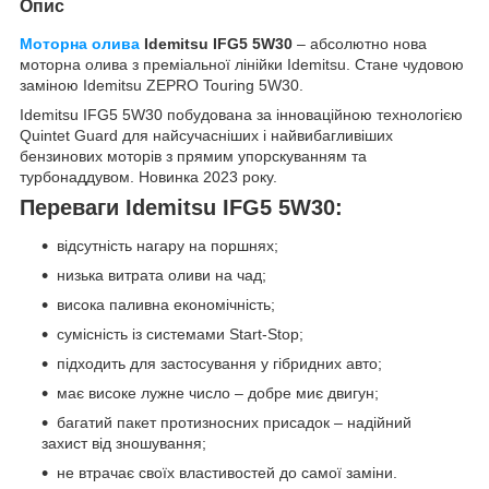
Опис
Моторна олива
Idemitsu IFG5 5W30
– абсолютно нова
моторна олива з преміальної лінійки Idemitsu. Стане чудовою
заміною Idemitsu ZEPRO Touring 5W30.
Idemitsu IFG5 5W30 побудована за інноваційною технологією
Quintet Guard для найсучасніших і найвибагливіших
бензинових моторів з прямим упорскуванням та
турбонаддувом. Новинка 2023 року.
Переваги Idemitsu IFG5 5W30:
відсутність нагару на поршнях;
низька витрата оливи на чад;
висока паливна економічність;
сумісність із системами Start-Stop;
підходить для застосування у гібридних авто;
має високе лужне число – добре миє двигун;
багатий пакет протизносних присадок – надійний
захист від зношування;
не втрачає своїх властивостей до самої заміни.