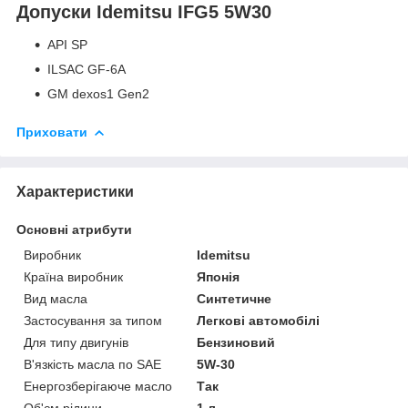
Допуски Idemitsu IFG5 5W30
API SP
ILSAC GF-6A
GM dexos1 Gen2
Приховати
Характеристики
Основні атрибути
Виробник
Idemitsu
Країна виробник
Японія
Вид масла
Синтетичне
Застосування за типом
Легкові автомобілі
Для типу двигунів
Бензиновий
В'язкість масла по SAE
5W-30
Енергозберігаюче масло
Так
Об'єм рідини
1 л