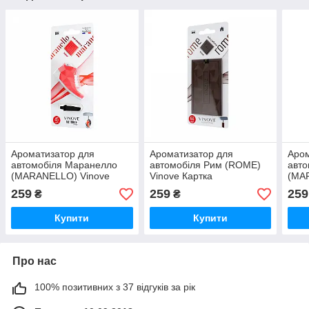
Ароматизатор для
Ароматизатор для
Аром
автомобіля Маранелло
автомобіля Рим (ROME)
авт
(MARANELLO) Vinove
Vinove Картка
(MA
(кол. Нетро взуття)
Карт
259
259
259
₴
₴
Купити
Купити
Про нас
100% позитивних з 37 відгуків за рік