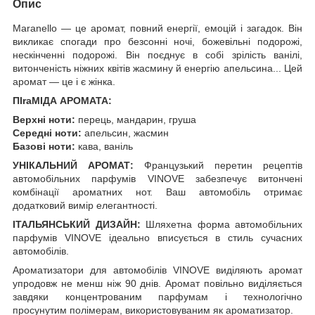
Опис
Maranello — це аромат, повний енергії, емоцій і загадок. Він
викликає спогади про безсонні ночі, божевільні подорожі,
нескінченні подорожі. Він поєднує в собі зрілість ванілі,
витонченість ніжних квітів жасмину й енергію апельсина... Цей
аромат — це і є жінка.
ПІraМІДА АРОМАТА:
Верхні ноти:
перець, мандарин, груша
Середні ноти:
апельсин, жасмин
Базові ноти:
кава, ваніль
УНІКАЛЬНИЙ АРОМАТ:
Французький перетин рецептів
автомобільних парфумів VINOVE забезпечує витончені
комбінації ароматних нот. Ваш автомобіль отримає
додатковий вимір елегантності.
ІТАЛЬЯНСЬКИЙ ДИЗАЙН:
Шляхетна форма автомобільних
парфумів VINOVE ідеально вписується в стиль сучасних
автомобілів.
Ароматизатори для автомобілів VINOVE виділяють аромат
упродовж не менш ніж 90 днів. Аромат повільно виділяється
завдяки концентрованим парфумам і технологічно
просунутим полімерам, використовуваним як ароматизатор.