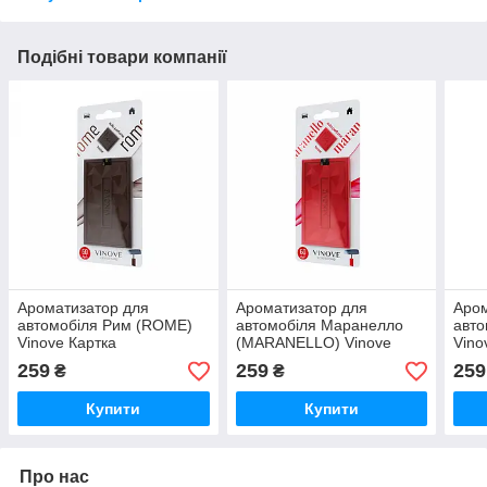
Подібні товари компанії
Ароматизатор для
Ароматизатор для
Аром
автомобіля Рим (ROME)
автомобіля Маранелло
авто
Vinove Картка
(MARANELLO) Vinove
Vino
Карта
259
259
259
₴
₴
Купити
Купити
Про нас