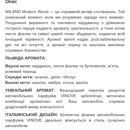
Опис
MILANO Modern Wood — це справжній витвір спотворень. Той
унікальний момент, коли ми розуміємо заради чого живемо.
Поєднання виразного та сміливого кардамону з домішкою
гострого перцю надають аромату оригінальності, а тонкі нотки
листя фіалки та свіжої шавлії тонко збуджують, надаючи всій
юнацькій чарівності. Аромат ванілі надає розслаблювальну
дію на всі почуття, а аромат кориці та каштана викликає
справжнє блаженство.
ПІraМІДА АРОМАТА:
Верхні ноти:
кардамон, листя фіалки та бугенвіллія, м'ята,
рожевий перець
Середні ноти:
ананас, диня, гібіскус
Базові ноти:
каштан, амбра, сосна, ваніль
УНІКАЛЬНИЙ АРОМАТ:
Французький перетин рецептів
автомобільних парфумів VINOVE забезпечує витончені
комбінації ароматних нот. Ваш автомобіль отримає
додатковий вимір елегантності.
ІТАЛЬЯНСЬКИЙ ДИЗАЙН:
Шляхетна форма автомобільних
парфумів VINOVE ідеально вписується в стиль сучасних
автомобілів.