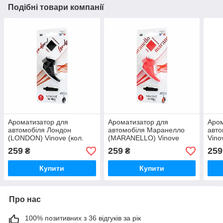
Подібні товари компанії
Ароматизатор для
Ароматизатор для
Аром
автомобіля Лондон
автомобіля Маранелло
авто
(LONDON) Vinove (кол.
(MARANELLO) Vinove
Vino
Нетро взуття)
(кол. Нетро взуття)
259
259
259
₴
₴
Купити
Купити
Про нас
100% позитивних з 36 відгуків за рік