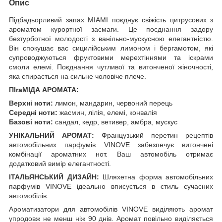
Опис
Підбадьорливий запах MIAMI поєднує свіжість цитрусових з
ароматом курортної засмаги. Це поєднання задору
безтурботної молодості з ванільно-мускусною елегантністю.
Він спокушає вас сицилійським лимоном і бергамотом, які
супроводжуються фруктовими мерехтіннями та іскрами
смоли елемі. Поєднання чутливої та витонченої жіночності,
яка спирається на сильне чоловіче плече.
ПІraМІДА АРОМАТА:
Верхні ноти:
лимон, мандарин, червоний перець
Середні ноти:
жасмин, лілія, елемі, конвалія
Базові ноти:
сандал, кедр, ветивер, амбра, мускус
УНІКАЛЬНИЙ АРОМАТ:
Французький перетин рецептів
автомобільних парфумів VINOVE забезпечує витончені
комбінації ароматних нот. Ваш автомобіль отримає
додатковий вимір елегантності.
ІТАЛЬЯНСЬКИЙ ДИЗАЙН:
Шляхетна форма автомобільних
парфумів VINOVE ідеально вписується в стиль сучасних
автомобілів.
Ароматизатори для автомобілів VINOVE виділяють аромат
упродовж не менш ніж 90 днів. Аромат повільно виділяється