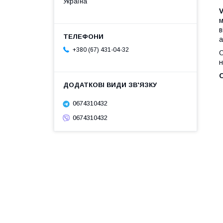
Україна
V
м
в
а
+380 (67) 431-04-32
О
н
0674310432
0674310432