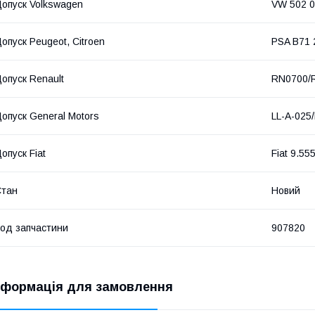
опуск Volkswagen
VW 502 0
опуск Peugeot, Citroen
PSA B71 
опуск Renault
RN0700/
опуск General Motors
LL-A-025
опуск Fiat
Fiat 9.55
Стан
Новий
од запчастини
907820
нформація для замовлення