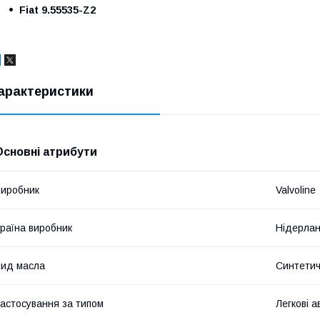
Fiat 9.55535-Z2
арактеристики
Основні атрибути
иробник
Valvoline
раїна виробник
Нідерла
ид масла
Синтети
астосування за типом
Легкові а