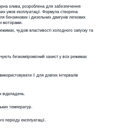
орна олива, розроблена для забезпечення
ких умов експлуатації. Формула створена
для бензинових і дизельних двигунів легкових
ми моторами.
ежимах, чудові властивості холодного запуску та
ечують безкомпромісний захист у всіх режимах
икористовувати її для довгих інтервалів
х відкладень.
зьких температур.
го періоду експлуатації.