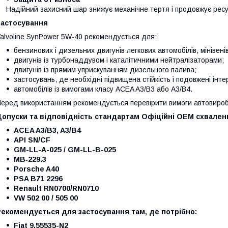
Надійний захисний шар знижує механічне тертя і продовжує рес
Застосування
alvoline SynPower 5W-40 рекомендується для:
бензинових і дизельних двигунів легкових автомобілів, мінівенів
двигунів із турбонаддувом і каталітичними нейтралізаторами;
двигунів із прямим уприскуванням дизельного палива;
застосувань, де необхідні підвищена стійкість і подовжені інт
автомобілів із вимогами класу ACEA A3/B3 або A3/B4.
еред використанням рекомендується перевірити вимоги автовироб
Допуски та відповідність стандартам
Офіційні OEM схваленн
ACEA A3/B3, A3/B4
API SN/CF
GM-LL-A-025 / GM-LL-B-025
MB‑229.3
Porsche A40
PSA B71 2296
Renault RN0700/RN0710
VW 502 00 / 505 00
Рекомендується для застосування там, де потрібно:
Fiat 9.55535-N2