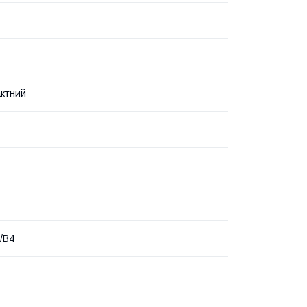
ктний
3/B4