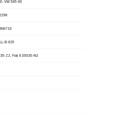
0, VW 505 00
2296
RN0710
/LL-B-025
535-Z2, Fiat 9.55535-N2