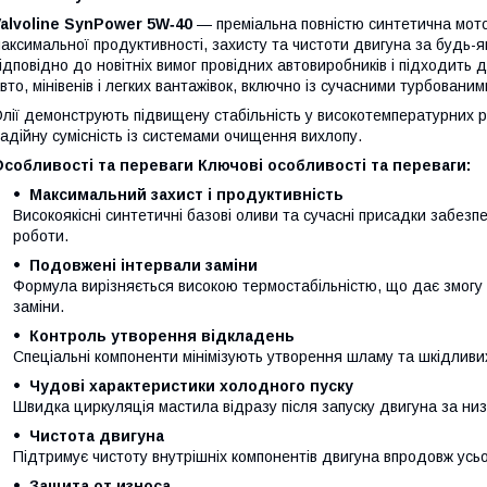
alvoline SynPower 5W‑40
— преміальна повністю синтетична мот
аксимальної продуктивності, захисту та чистоти двигуна за будь-я
ідповідно до новітніх вимог провідних автовиробників і підходить 
вто, мінівенів і легких вантажівок, включно із сучасними турбовани
лії демонструють підвищену стабільність у високотемпературних р
адійну сумісність із системами очищення вихлопу.
Особливості та переваги
Ключові особливості та переваги:
Максимальний захист і продуктивність
Високоякісні синтетичні базові оливи та сучасні присадки забезп
роботи.
Подовжені інтервали заміни
Формула вирізняється високою термостабільністю, що дає змогу в
заміни.
Контроль утворення відкладень
Спеціальні компоненти мінімізують утворення шламу та шкідливи
Чудові характеристики холодного пуску
Швидка циркуляція мастила відразу після запуску двигуна за ни
Чистота двигуна
Підтримує чистоту внутрішніх компонентів двигуна впродовж усьо
Защита от износа