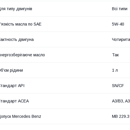
ля типу двигунів
Всі типи
'язкість масла по SAE
5W-40
актность двигуна
Чотирита
нергозберігаюче масло
Так
б'єм рідини
1 л
тандарт API
SN/CF
Стандарт ACEA
A3/B3, A
опуск Mercedes Benz
MB 229.3