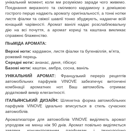
унікальний момент, коли ми розуміємо заради чого живемо.
Поєднання виразного та сміливого кардамону з домішкою
гострого перцю надають аромату оригінальності, а тонкі нотки
листя фіалки та свіжої шавлії тонко збуджують, надаючи всій
юнацькій чарівності. Аромат ванілі надає розслаблювальну
дію на всі почуття, а аромат кориці та каштана викликає
справжнє блаженство.
ПІraМІДА АРОМАТА:
Верхні ноти:
кардамон, листя фіалки та бугенвіллія, м'ята,
рожевий перець
Середні ноти:
ананас, диня, гібіскус
Базові ноти:
каштан, амбра, сосна, ваніль
УНІКАЛЬНИЙ АРОМАТ:
Французький переріз рецептів
автомобільних парфумів VINOVE забезпечує витончені
комбінації ароматних нот. Ваш автомобіль отримає
додатковий вимір елегантності.
ІТАЛЬЯНСЬКИЙ ДИЗАЙН:
Шляхетна форма автомобільних
парфумів VINOVE ідеально вписується в стиль сучасних
автомобілів.
Ароматизатори для автомобілів VINOVE виділяють аромат
упродовж не менш ніж 90 днів. Аромат повільно виділяється
завдяки концентрованим парфумам і технологічно