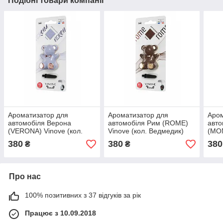
Подібні товари компанії
Ароматизатор для
Ароматизатор для
Аром
автомобіля Верона
автомобіля Рим (ROME)
авто
(VERONA) Vinove (кол.
Vinove (кол. Ведмедик)
(MON
Ведмедик)
Вед
380
380
380
₴
₴
Про нас
100% позитивних з 37 відгуків за рік
Працює з 10.09.2018