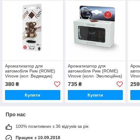
Ароматизатор для
Ароматизатор для
Аром
автомобіля Рим (ROME)
автомобіля Рим (ROME)
авто
Vinove (кол. Ведмедик)
Vinove (колл. Эволюційна)
Vino
380
735
259
₴
₴
Купити
Купити
Про нас
100% позитивних з 36 відгуків за рік
Працює з 10.09.2018