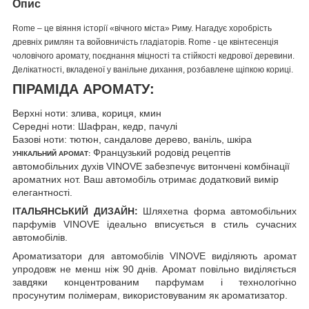
Опис
Rome – це віяння історії «вічного міста» Риму. Нагадує хоробрість
древніх римлян та войовничість гладіаторів. Rome - це квінтесенція
чоловічого аромату, поєднання міцності та стійкості кедрової деревини.
Делікатності, вкладеної у ванільне дихання, розбавлене щіпкою кориці.
ПІРАМІДА АРОМАТУ:
Верхні ноти: злива, кориця, кмин
Середні ноти: Шафран, кедр, пачулі
Базові ноти: тютюн, сандалове дерево, ваніль, шкіра
Французький родовід рецептів
УНІКАЛЬНИЙ АРОМАТ:
автомобільних духів VINOVE забезпечує витончені комбінації
ароматних нот. Ваш автомобіль отримає додатковий вимір
елегантності.
ІТАЛЬЯНСЬКИЙ ДИЗАЙН:
Шляхетна форма автомобільних
парфумів VINOVE ідеально вписується в стиль сучасних
автомобілів.
Ароматизатори для автомобілів VINOVE виділяють аромат
упродовж не менш ніж 90 днів. Аромат повільно виділяється
завдяки концентрованим парфумам і технологічно
просунутим полімерам, використовуваним як ароматизатор.