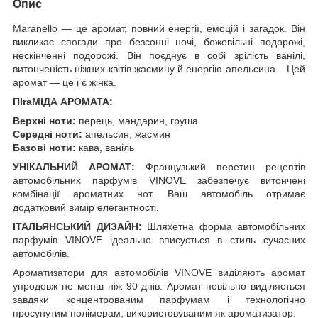
Опис
Maranello — це аромат, повний енергії, емоцій і загадок. Він
викликає спогади про безсонні ночі, божевільні подорожі,
нескінченні подорожі. Він поєднує в собі зрілість ванілі,
витонченість ніжних квітів жасмину й енергію апельсина... Цей
аромат — це і є жінка.
ПІraМІДА АРОМАТА:
Верхні ноти:
перець, мандарин, груша
Середні ноти:
апельсин, жасмин
Базові ноти:
кава, ваніль
УНІКАЛЬНИЙ АРОМАТ:
Французький перетин рецептів
автомобільних парфумів VINOVE забезпечує витончені
комбінації ароматних нот. Ваш автомобіль отримає
додатковий вимір елегантності.
ІТАЛЬЯНСЬКИЙ ДИЗАЙН:
Шляхетна форма автомобільних
парфумів VINOVE ідеально вписується в стиль сучасних
автомобілів.
Ароматизатори для автомобілів VINOVE виділяють аромат
упродовж не менш ніж 90 днів. Аромат повільно виділяється
завдяки концентрованим парфумам і технологічно
просунутим полімерам, використовуваним як ароматизатор.