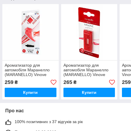
Ароматизатор для
Ароматизатор для
Аром
автомобіля Маранелло
автомобіля Маранелло
авто
(MARANELLO) Vinove
(MARANELLO) Vinove
Vino
(кол. Нетро взуття)
(запасний катридж)
259
265
259
₴
₴
Купити
Купити
Про нас
100% позитивних з 37 відгуків за рік