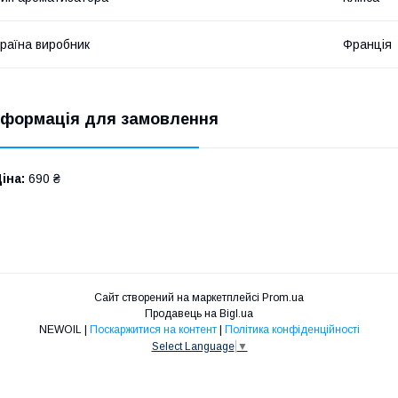
раїна виробник
Франція
нформація для замовлення
іна:
690 ₴
Сайт створений на маркетплейсі
Prom.ua
Продавець на Bigl.ua
NEWOIL |
Поскаржитися на контент
|
Політика конфіденційності
Select Language
▼