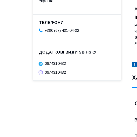
Україна
А
І
Р
+380 (67) 431-04-32
ч
а
д
0674310432
0674310432
Х
В
Т