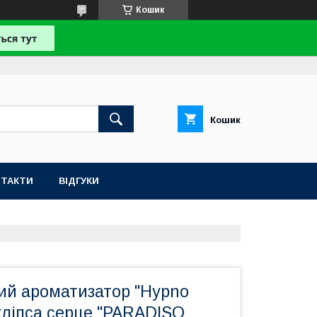
Кошик
Кошик
НТАКТИ
ВІДГУКИ
ий ароматизатор "Hypno
кліпса серце "PARADISO