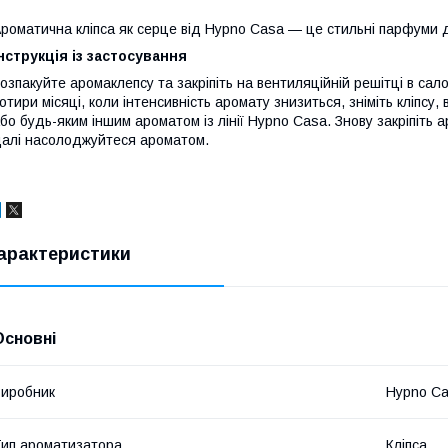
роматична кліпса як серце від Hypno Casa — це стильні парфуми 
нструкція із застосування
озпакуйте аромаклепсу та закріпіть на вентиляційній решітці в сал
отири місяці, коли інтенсивність аромату знизиться, зніміть кліпсу,
бо будь-яким іншим ароматом із лінії Hypno Casa. Знову закріпіть а
алі насолоджуйтеся ароматом.
арактеристики
Основні
иробник
Hypno C
ип ароматизатора
Кліпса